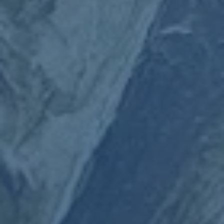
四 热门球队成败的关键维度综合分析
综合对欧洲豪门、南美传统强队以及新贵球队的盘点可以发
现，“世界杯热门球队盘点与分析”实际上指向四个关键维
度：阵容结构、战术体系、心理韧性与赛程形势。
其一，阵容结构必须实现三个平衡：经验与活力的平衡、进
攻与防守的平衡、核心与角色球员的平衡。一支真正的夺冠
热门，不仅要有能在关键时刻站出来的超级球星，还需有稳
定的“蓝领球员”在跑动、防守、保护队友方面默默贡献。很
多失败案例显示，当一支球队过度依靠球星闪光而忽略整体
协即便小组赛踢得风生水起，在淘汰赛中也可能因细节失误
被淘汰。
其二，战术体系需要在稳定与变化之间找到最优区间。世界
杯赛程密集，对手风格多样，热门球队若一味坚持单一打
法，很容易被对手通过录像分析后精准针对。优秀的主教练
通常会在大框架不变的前提下，对个别位置职责、压迫高度
和出球路线做局部调整，让对手难以完全摸清底牌。比如，
一些球队会在小组赛更多采用攻势打法以抢分，在淘汰赛则
适当降低防线高度，加强防守稳固性。