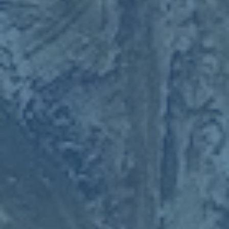
如果说欧洲热门球队的标签是“体系”和“深度”，那么南美传统
豪门的关键词往往是激情、天赋与自由度。这类球队一向被
视为夺冠大热门的固定成员，因为他们不仅天赋出众，更遗
传性地具备对世界杯的特殊理解——将其视作国家身份与足
球信仰的集中展现。
以某支南美赫赫有名的豪门为例，其成功的关键在于：前场
拥有极高的个人能力输出，一名甚至多名世界级攻击手可以
在僵局中凭借个人能力瞬间改变局势；中后场近年来偏向欧
洲化，在引入更多留洋球员后，防守纪律和站位意识明显提
升，弥补过去“进攻华丽但防守松散”的缺陷；球队对于点球
大战和加时赛心理准备相对充分，在高压局势下往往展现出
惊人的冷静。
但南美热门球队也有自己的课题。其一，过度依赖个别超级
球星容易导致战术重心失衡，一旦核心受伤或被对手针对性
限制，全队体系会出现短暂失灵；其二，一些比赛中过于追
求前场创造力，可能在转换中留下身后大片空间，为擅长反
击的对手创造机会；其三，在面对防守有序的欧洲队时，南
美球队如果节奏处理不够耐心，容易陷入情绪化，导致犯规
增多、牌数攀升。