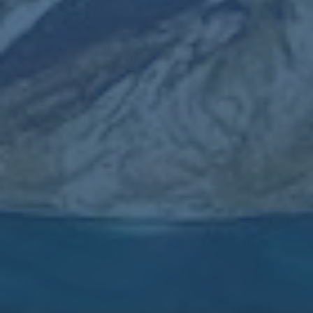
前出局：主教练在小组赛面对弱旅时排出极度进攻化阵容，
虽然赢球但暴露出后防转换慢的问题；在淘汰赛遭遇首个真
正强敌时，对手通过高强度压迫成功切断其中场出球通道，
球队在落后后明显情绪化，传球选择冒险增多；在关键时刻
几名核心球员体能出现明显下滑，主教练又迟疑于更换阵
容，导致球队在高压强度下难以持续保持控球优势。
这个案例说明，热门身份本身并不能转化为结果优势，它甚
至可能成为一种负担。真正走到最后的球队，往往不是赛前
呼声最高的一支，而是那支在整个赛事过程中不断做出合理
调整、能从每一场比赛中“进化”的队伍。
六 如何理性看待“热门球队”标签
对于球迷和分析者而言，理性看待“世界杯热门球队盘点与分
析”，意味着在享受话题热度的保持对不确定性的尊重。世界
杯的魅力就在于：足球从来不是简单的纸面实力比拼，而是
战术博弈、心理拉锯与偶然事件叠加后的综合结果。热门球
队无疑更有进入最后阶段的概率，但冷门、黑马、意外伤病
和判罚争议等变量，随时可能改变既定剧本。