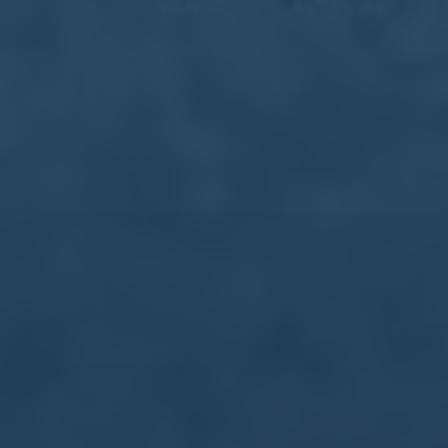
综合来看，衡量一支球队是否有资格被纳入“真正意义上的世
界杯热门”，至少要回答三个问题：阵容是否足够完整且均
衡、主教练是否有成熟体系并具备临场调整能力、球队是否
在此前的大赛中逐步累积了经验与韧性。只有在这三点同时
具备的前提下，“热门”这个标签才更接近“冠军候选”，而不是
仅仅停留在赛前预测与舆论热度的层面。
【官方指定平台】官方顶级竞技大厅，获取最新盘口赔率与
极速在线体验，大额无忧提款，请认准正版授权。