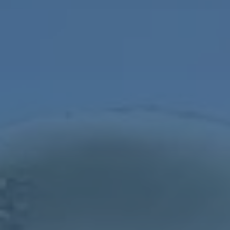
半一或平半，通过纵向对比，你就能看出市场对这支球队的
期待是否在下降
但问题在于，综合数据平台更像是“盘口数据集成器”，而不
是“盘口分析师” 它的内容偏向展示和统计，真正的解读通常
比较简略，甚至仅仅停留在“主队近期状态不错 客队防守一
般”这种基础层面 对赌场意图 热门与冷门转移 资金流向的推
测，往往非常有限 如果你只是想知道“当前盘口是多少”，这
种平台足够用 但如果你想读懂盘口变化背后发生了什么，就
需要另找更深层次的分析渠道
专业分析型网站更适合系统学习
对于真正想在2026世界杯期间系统提升自己盘口阅读能力的
人来说，专业分析类平台往往更有价值 这类网站的特点是，
会专门提供盘口解读文章 对阵前瞻 深度分析专栏，有些还会
配合概率模型和冷热指数，帮助用户理解“为什么现在是这个
盘”和“为什么公司会在某个时间点调整盘口” 在世界杯这种高
度关注度的赛事中，盘口常常会因为新闻 舆论伤停信息发生
剧烈波动，专业分析平台通常会在盘面异动时给出解释
例如 在某届世界杯小组赛中，一支传统强队原本让一球，开
赛前几个小时突然降盘到半一甚至半球，仅仅看数据你只知