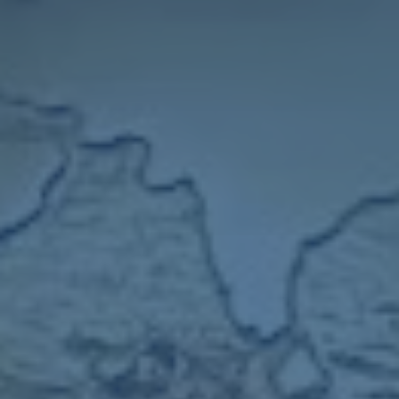
道“盘降了”，但专业平台会进一步指出 市场资金在短时间内
集中涌向受让一方 公司降盘是为了平衡投注比例 同时通过水
位微调防止单边风险 对于并不盲目追热门的玩家来说，这类
说明的参考意义非常大 选择这类平台也要注意甄别其历史记
录和分析逻辑是否自洽，而不是只看它是否偶尔命中冷门
社区型平台更适合观察大众情绪
在2026世界杯盘口分析的寻找过程中，很多人忽视了一个重
要渠道 球迷与玩家社区 这类平台常见于论坛 讨论区 社交平
台的专门话题区 它们的价值不在于提供“官方结论”，而在于
帮助你观察大众情绪和流行观点 对盘口而言，公众情绪本身
也是一个非常重要的指标 因为当绝大多数人都一边倒看好某
支球队时，盘口走势往往会出现与常识相反的微妙变化
例如 某年世界杯淘汰赛，球迷社区几乎一致看好一支攻击力
爆表的球队，相关讨论区“必胜”“稳过”之类的留言刷屏，而盘
口公司虽然维持一球让步，但持续抬高上盘水位，明显在“吸
引继续押热门” 结果比赛最终出现冷门 很多只盯着媒体宣传
和明星效应的人没意识到，社区过度一致的声音本身，就是
盘口公司进行调整的重要参考信号 因此在寻找2026世界杯盘
口分析时，适度浏览社区讨论，更多是为了理解大众立场 和