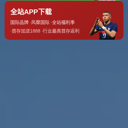
很多老球迷习惯先打开综合足球数据与指数平台，例如那些
能同时查看欧洲盘口 亚盘变化 大小球以及赔率公司的网站
这类平台的核心优势，是可以看到多家公司盘口即时对比 并
结合历史交锋 球队状态 伤停名单做基础判断 对于2026世界
杯这种周期长 参赛队多的赛事，综合数据平台可以帮助你快
速建立对某支球队盘口定位的直观感受 比如某一支热门球队
小组赛首轮开出客让一球，后面两轮对相似级别对手却只开