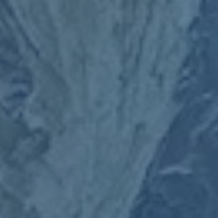
随着短视频和自媒体的发展，大量关于世界杯盘口分析的内
容会出现在各大视频平台和内容平台中 这类渠道的优点是更
新速度快 表达生动，往往能在赛前短时间内对关键比赛做出
观点汇总 但自媒体内容的质量差异极大，有的只是情绪化预
测或故事化讲解，真正对盘口原理的理解非常有限 使用这类
渠道时，一个基本原则是 优先关注那些愿意复盘 错了敢讲错
并且系统解释逻辑的人，而不是只看表面战绩
对于2026世界杯而言，自媒体平台可以作为一个补充渠道 比
如你已经在数据网站上看到了某场比赛的盘口，在专业网站
上读过分析，再去看两三个逻辑清晰的自媒体解读，往往能
够发现不同视角的交集 如果多个独立来源都指出同一个盘口
存在过热或过分保守的情况，这种共识就具有更高的参考价
值
实盘观察是最容易被忽略的“隐藏渠道”