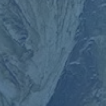
手一般会为自己设定 单日最大亏损线 比如亏到当天预算的
10%就自动停手 去看球放松 不再下注。还有一种危险的状态
是 带情绪上场 比如前一场因为裁判判罚或补时绝杀而输盘
有的玩家会非常不服气 下一场不去看盘面和数据 只是凭着
“这次一定要赢回来”的执念就随意下注 结果往往是连续失
利。理性下注的标志之一 是你能接受输球的结果 并且还能冷
静复盘。
集中火力选赛 不做“全勤选手”
世界杯期间每天都有比赛 很多人恨不得把所有场次都买一遍
生怕错过任何盈利机会。但高手普遍会放弃大量质量一般的
对局 只选择自己有把握且信息充分的场次出手。常见的做法
是 提前把某一天的四场比赛按了解程度分级 完全不熟悉的球
队组合直接放弃 对一些信息不充分的场次只观望不下注 只把
资金集中在一到两场分析充分的比赛中。这样既能 降低研究
成本 又能 避免被大量随机结果稀释资金曲线。有经验的玩家
还会将自己擅长的联赛或地区风格 与世界杯球队的球员构成
联系起来 比如擅长分析南美节奏的 会重点看那些南美球队占
主导的对阵 而不在不熟悉的题材上硬碰硬。
善用组合和让球 而不是只买独赢