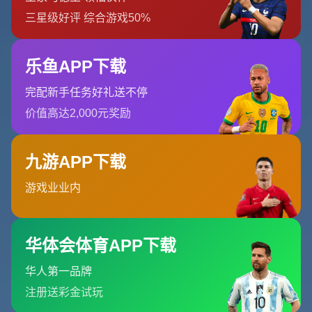
能体现专业度