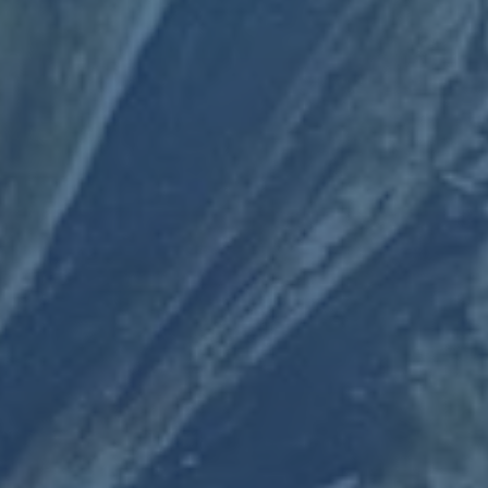
五 在推荐世界杯竞猜平台时尤其需要强调的风险意识
不论你
最终选择的是哪种类型的平台 有一点必须时刻记在心里 世界
杯竞猜应当是观赛的一种延伸娱乐 而不是盈利的必然途径 对
这一点认知越清晰 反而越能冷静地选择平台 与控制下注节奏
建议从以下几方面强化自我保护意识 首先拒绝一切“包赢秘
籍”与“内部爆料群” 真正专业的平台不会承诺固定回报 更不会
鼓励你加杠杆式下注 任何以稳赚不赔 大额回血为宣传口径的
平台或社群 都值得直接拉黑 其次 注意区分官方渠道与私下
中介 有些人在社交平台或聊天群里 以“代充”“代投”为名 帮你
在所谓“大平台”下注 实则中间夹带风险 甚至卷款跑路 如果一
个世界杯竞猜平台连对公充值通道都没有 只能通过个人转账
入金 那么无论其表面多光鲜也不宜选择 再者 建议优先选择