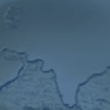
平台往往深耕体育赛事多年 对世界杯这类超级赛事会投入大
量资源 做专门的赛事页面和活动 其特点包括 盘口齐全 实时
赔率调整 专业数据支持 以及高并发承载能力 在赛前和滚球
中都能保持流畅使用 如果你更看重专业度和数据分析支持 可
以重点考虑这一类型 不过要特别注意其是否在本国有合法运
营资质 以及是否支持合规支付渠道 第三是 综合型娱乐平台
中的体育竞猜板块 有些大型娱乐平台原本以电子游戏 棋牌或
其他娱乐内容起家 后来逐步增加体育竞猜模块 在世界杯期间
也会开设专门页面 这类平台的优势在于娱乐内容丰富 适合希
望在看球之外顺带体验其他轻娱乐项目的用户 但要留意的一
点是 有些平台在体育板块上只是“顺带做做” 在赔率设置 专业
运营与数据更新速度上未必能与专注体育的平台相比 选择时
要仔细比较世界杯相关活动的资源投入力度
三 结合真实场景 看看球迷是如何筛选平台的
以一个常见案
例为例 有球迷在上届世界杯期间 同时尝试了三个不同性质的
平台 第一个为当地合规的官方竞猜渠道 第二个为老牌国际体
育竞猜网站 第三个为朋友推荐的综合娱乐平台 从实际使用体
验来看 官方竞猜渠道规则最简单 赛事覆盖也到位 充值和提
现都比较安心 但玩法基本局限于赛果 胜平负以及少量让球
赔率略微保守 对于喜欢研究盘口的玩家而言 刺激感不算强