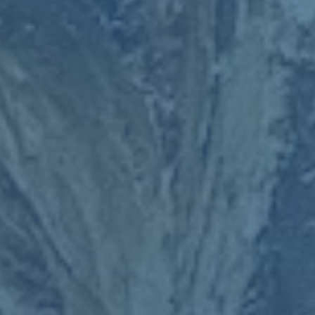
关注合规与安全 还可以从以下几个维度进一步筛选 首先明确
自己的参与目的 如果你只是想在世界杯期间增加一点观赛乐
趣 不追求复杂玩法 也不会长期参与 那么界面简单 程序稳定
有基础赛果玩法的正规平台就足够 如果你更倾向于系统分析
比赛 希望通过数据和盘路寻找长期收益 那么更适合选择数据
全面 盘路丰富 甚至提供简单分析工具的专业体育竞猜网站
其次是评估自己的风险承受能力 很多人在选择世界杯竞猜平
台时 容易被“高赔率 高回报”吸引 忽视了自身资金承受度 可
以给自己设定一个严格的预算范围 并选择能支持限额管理 风
险提示的平台 有些优质网站会提供自我限制功能 如每日最高
投入提醒 暂停账户一段时间等 这些看似“限制用户”的设计 事
实上是负责任运营的表现 再者 重视平台口碑与负面评价 你
在搜索某个平台时 不要只看推广文章 更要看用户在论坛 社
交媒体上对它的吐槽点 比较常见的负面反馈包括 提现慢甚至
拒付 奖金到账延迟 私自修改赔率 频繁系统维护等 一旦发现
类似集中投诉 就不适合作为首选 最后具体到世界杯 还可以
查看平台对本届赛事的专题支持程度 比如是否有完整赛程专
题 实时积分榜 球队情报 庄家分析 是否提供丰富的串关玩法
和滚球盘 如果连基本赛程页面都设计得草草了事 那它对世界
杯的重视程度可想而知