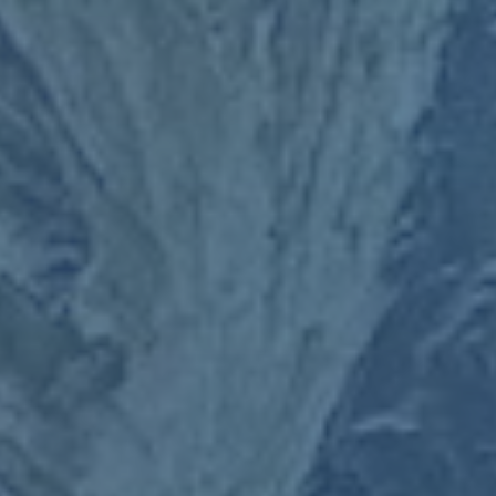
从观赛体验与心理感受定位“最好”的标准
不少世界杯球迷在经历一两届赛事后，会自然形成一个共
识：真正让人回味的，是在紧张与期待中享受比赛，而不是
在焦虑和懊悔中记住某个盘口。这意味着，从“官方价值观”
的角度出发，“最佳的世界杯滚球选择”应该有助于提升观赛
体验，而不是让人忽略比赛本身。那些把全部精力放在分秒
波动、不断切换盘口的人，往往错过了进球前的跑位、教练