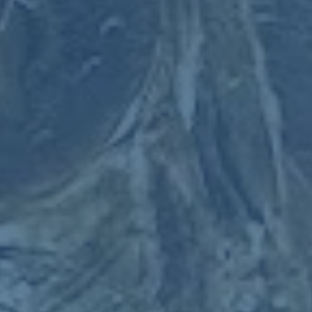
当人们问“哪个世界杯滚球最好”时，往往忽略了一点：滚球
质量，与其说取决于某个盘面，不如说取决于你能获取的信
息是否足够透明。在现代足球分析中，除了传统的控球率、
射门数、角球等数据外，预期进球xG、空间压制指数、反击
效率等高级指标正在成为专业人士判断走势的重要参考。虽
然普通球迷无需精通所有指标，但至少可以养成一个习惯
——在滚球前，尽量多看几类数据，而不是只盯着比分和赔
率。
例如，当你看到某场比赛比分为0比0，但一方射门次数远高
于对手，xG值也明显领先，那么“下一粒进球球队”以及“未来
10-15分钟的大小球走势”就有较强的倾斜性。如果此时盘口
依旧给出相对平衡的赔率，这类滚球选择往往更具参考价
值。而与之相反，当场面数据焦灼，却突然出现极端诱人的
盘面，比如极低门槛的大小球或异常拉高的主队进球数，就
需要谨慎对待，因为这类盘口可能内嵌了对伤病、体能、战
术调整等隐性信息的提前反应。
从信息透明度角度来看，被视为“官方推荐”的滚球环境，应
当满足：赛事数据来源权威、多渠道可交叉验证、盘口变化
逻辑与场上事件高度一致。当你能清晰看到赔率变化对应的