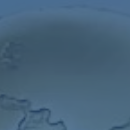
不少人理解中的“最好”，等同于“最容易赢”“赔率最高”“翻倍最
快”。但从任何严肃机构的角度看，真正值得被推荐的滚球选
择，首先要能控制风险，而不是放大赌性。世界杯比赛节奏
快、信息量大，滚球盘口更新速度更是以秒计算，如果缺乏
资金管理意识，很容易在短时间内陷入情绪失控与盲目加码