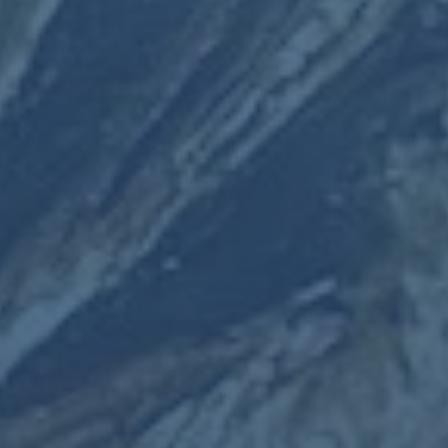
主。A在一场强强对话中，从开场到终场不断参与大小球、
角球、黄牌、下一粒进球球队等多个盘口，单场下注次数超
过二十次。比赛中期因连丢数注而情绪明显波动，甚至在终
场前10分钟冒险加码。结果比赛出现意外红牌与VAR判罚，
他不仅资金承压，也对裁判与球队产生了极大负面情绪，甚
至赛后评价这场比赛“完全不值得看，只是运气不好”。
而B的做法则截然不同。他提前选定了三类滚球场景：开场
前15分钟观察双方状态；若某队在上半场形成持续压制且未
能破门，则在上半场尾声或下半场初段选择一次“该队是否能
在90分钟内取得进球”；如果比赛进入最后20分钟且比分胶
着，再视体能和换人情况考虑是否参与下一粒进球球队或是
否出现加时。整个过程中，B的下注次数不超过五次，且都
建立在对场面走势和数据情况的综合判断上。比赛结束后，
他不仅清楚记得每一个关键战术点，还能复盘自己的决策过
程。
从第三方视角看，B的做法更接近于“官方推荐的参与方式”：
有限、理性、基于信息，而非高频、情绪化、依赖运气。这
样的一组对比，说明“哪个世界杯滚球最好”这个问题，更适
合被理解为：“哪种参与节奏、哪种盘口选择更符合规则、公