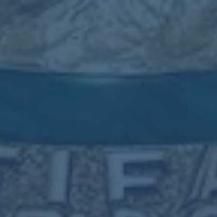
平与自我控制的标准”。
综合视角下的“官方推荐感”世界杯滚球选择框架