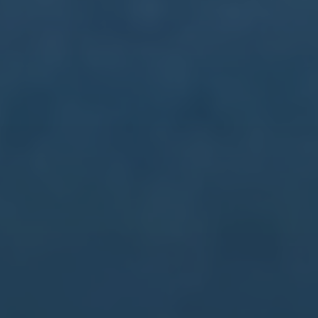
合理参与模式”，也就可以被视为在广义上的“最好选择”。
从更深层来看，真正值得被“推荐”的世界杯滚球，并不是某
一个具体盘面或某一种固定玩法，而是一种建立在规则尊
重、风险意识、信息透明与观赛乐趣基础上的整体策略。在
这样的理解下，当下一次有人再问“官方推荐哪个世界杯滚球
最好”时，也许更好的回应是：选择那种不会让你偏离足球本
身、不会在比赛结束后只记得输赢数字，而是让你既看清比
赛又看清自己节奏的方式。只有当参与者意识到这一点，世
界杯这样的大型赛事，才能在热情与理性之间找到平衡点。
互联网 · 最高端 模板一样可以很精致
0871-8849457 18536726654
江西省新余市分宜县分宜县芳山林场